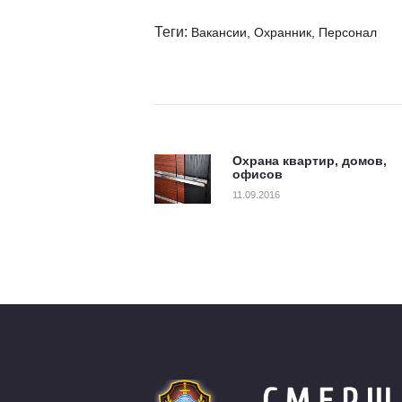
Теги:
Вакансии
,
Охранник
,
Персонал
Навигация по 
Охрана квартир, домов,
Previous post:
офисов
11.09.2016