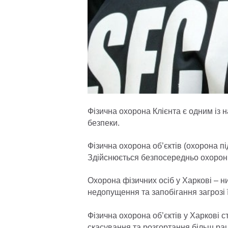
Фізична охорона Клієнта є одним і
безпеки.
Фізична охорона об’єктів (охорона п
Здійснюється безпосередньо охоронц
Охорона фізичних осіб у Харкові – н
недопущення та запобігання загрозі ї
Фізична охорона об’єктів у Харкові с
скасування та розгортання більш ра