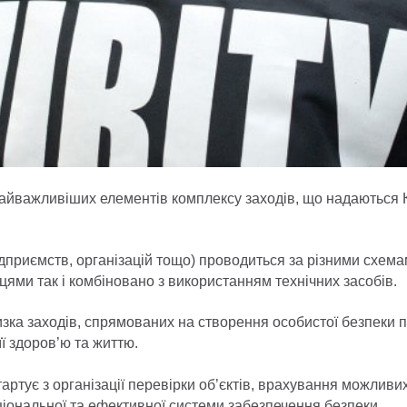
з найважливіших елементів комплексу заходів, що надають
ідприємств, організацій тощо) проводиться за різними схема
ями так і комбіновано з використанням технічних засобів.
изка заходів, спрямованих на створення особистої безпеки п
ї здоров’ю та життю.
тартує з організації перевірки об’єктів, врахування можливих
ціональної та ефективної системи забезпечення безпеки.