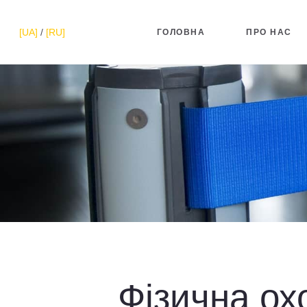
[UA]
/
[RU]
ГОЛОВНА
ПРО НАС
Фізична ох