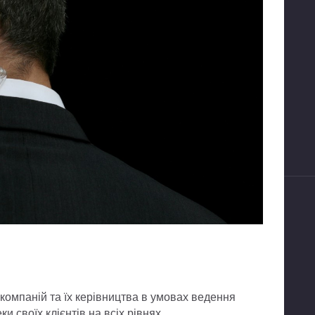
компаній та їх керівництва в умовах ведення
ки своїх клієнтів на всіх рівнях.