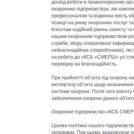
досвід роботи в правоохоронних орга
охоронних підприємствах, які накопи
професіоналізм та відмінна якість о
позиції на ринку охоронних послуг т
Клієнтам надійний рівень захисту та 
нашим охоронним підприємством роз
служби, збору оперативної інформац
неблагонадійних співробітників), те
на роботу до «КСБ «СМЕРШ» усі спів
перевірку на благонадійність.
При прийнятті об’єкта під охорону н
експертизу об’єкта щодо визначення
системи охорони. Після чого клієнту
забезпечення охорони даного об’єкт
Охоронне підприємство «КСБ СМЕРШ
Цінова політика нашого підприємства
складових. При цьому, враховуючи 