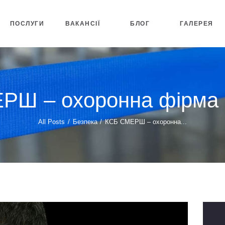
ПОСЛУГИ
ВАКАНСІЇ
БЛОГ
ГАЛЕРЕЯ
РШ – охоронна фірма в
All Posts
Безпека
КСБ СМЕРШ – охоронна...