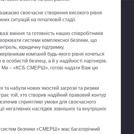
важаємо своєчасне створення високого рівня
них ситуацій на початковій стадії.
азі вміння та готовність наших співробітників
творювати системи комплексної безпеки, що
онтроль, юридичну підтримку.
керівникам компаній будь-якого рівня хочеться
 особистій безпеці, а й у надійності партнерів,
и. Ми – «КСБ СМЕРШ», готові надати Вам цю
ся та набули нових якостей загрози та ризики
грає той, хто створив надійний правовий контур
безпечив сприятливі умови для своєчасного
ції негативних наслідків зовнішніх та внутрішніх
 систем безпеки «СМЕРШ» має багаторічний