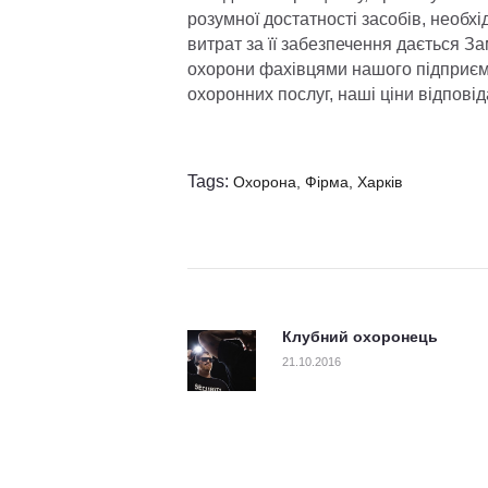
розумної достатності засобів, необх
витрат за її забезпечення дається З
охорони фахівцями нашого підприємс
охоронних послуг, наші ціни відповід
Tags:
Охорона
,
Фірма
,
Харків
Навігація запис
Клубний охоронець
Previous post:
21.10.2016