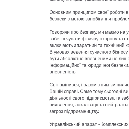
Основним принципом своєї роботи в
безпеки з метою запобігання проблем
Говорячи про безпеку, ми маємо на ув
забезпечувати фізичну охорону та с
включають апаратний та технічний к
В умовах ведення сучасного бізнесу 
бути абсолютно впевненими не лише в
інформаційної та юридичної безпек
впевненість!
Світ змінився, і разом з ним змінили
Вашій справі. Саме тому сьогодні ви
діяльності свого підприємства та за
виявлення, локалізації та нейтраліза
загроз підприємництву.
Управлінський апарат «Комплексних