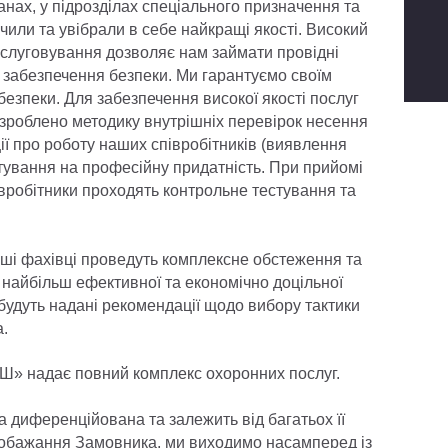
нах, у підрозділах спеціального призначення та
чили та увібрали в себе найкращі якості. Високий
бслуговування дозволяє нам займати провідні
а забезпечення безпеки. Ми гарантуємо своїм
безпеки. Для забезпечення високої якості послуг
роблено методику внутрішніх перевірок несення
ії про роботу наших співробітників (виявлення
стування на професійну придатність. При прийомі
робітники проходять контрольне тестування та
аші фахівці проведуть комплексне обстеження та
 найбільш ефективної та економічно доцільної
 будуть надані рекомендації щодо вибору тактики
а.
» надає повний комплекс охоронних послуг.
 диференційована та залежить від багатьох її
побажання Замовника, ми виходимо насамперед із