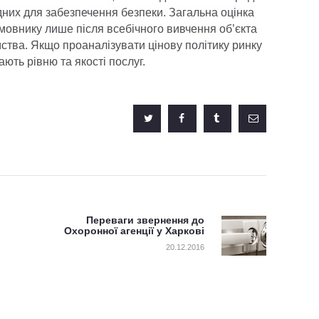
ідних для забезпечення безпеки. Загальна оцінка
амовнику лише після всебічного вивчення об’єкта
тва. Якщо проаналізувати цінову політику ринку
ають рівню та якості послуг.
ів
Переваги звернення до
Next post:
Охоронної агенції у Харкові
20.12.2016