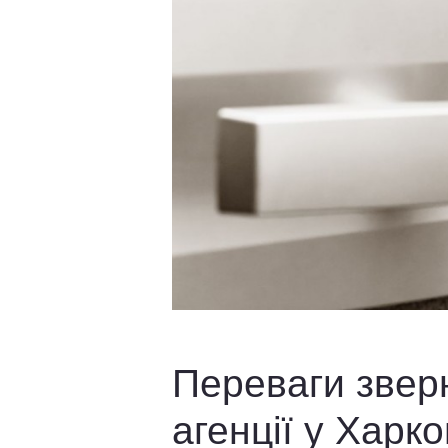
Переваги звер
агенції у Харко