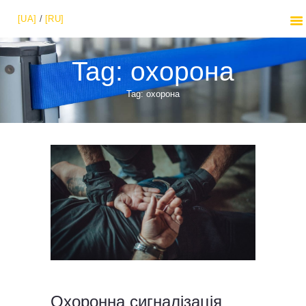
[UA]
/
[RU]
Tag: охорона
Tag: охорона
Охоронна сигналізація